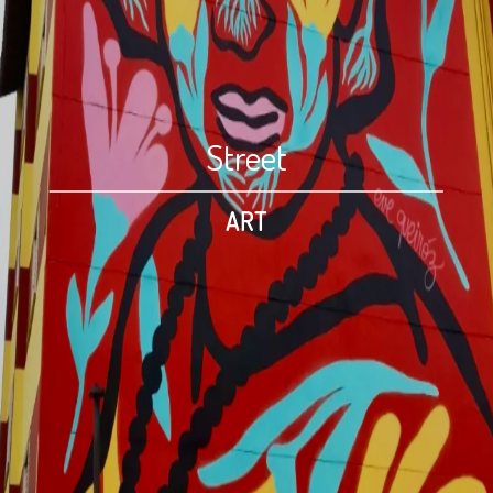
Street
ART