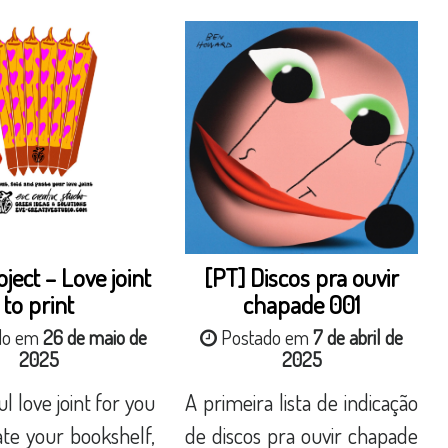
ject – Love joint
[PT] Discos pra ouvir
to print
chapade 001
do em
26 de maio de
Postado em
7 de abril de
2025
2025
l love joint for you
A primeira lista de indicação
te your bookshelf,
de discos pra ouvir chapade