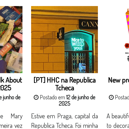
lk About
[PT] HHC na Republica
New pro
2025
Tcheca
e junho de
Postado em
12 de junho de
Posta
2025
de Mary
Estive em Praga, capital da
A beautifu
meira vez
Republica Tcheca. Foi minha
to decora