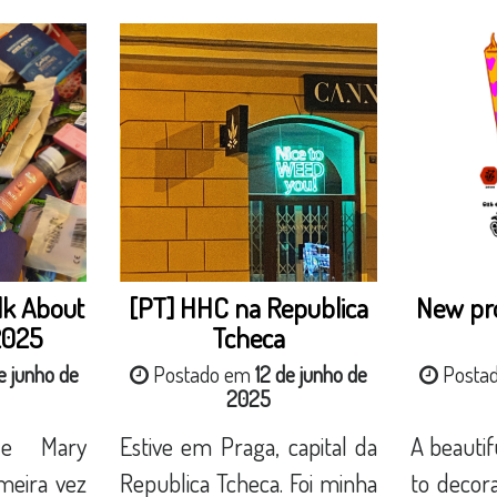
lk About
[PT] HHC na Republica
New pro
2025
Tcheca
e junho de
Postado em
12 de junho de
Posta
2025
de Mary
Estive em Praga, capital da
A beautifu
meira vez
Republica Tcheca. Foi minha
to decora