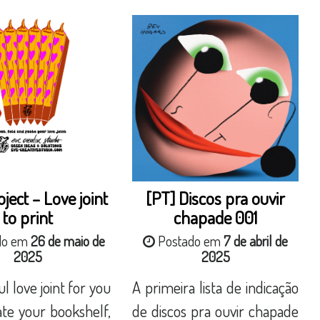
ject – Love joint
[PT] Discos pra ouvir
to print
chapade 001
do em
26 de maio de
Postado em
7 de abril de
2025
2025
l love joint for you
A primeira lista de indicação
te your bookshelf,
de discos pra ouvir chapade