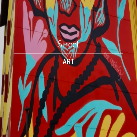
Street
ART