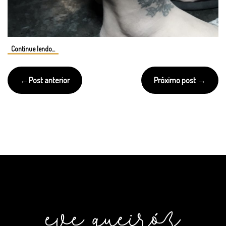
Continue lendo...
Navegação
Post anterior
Próximo post
de
Post